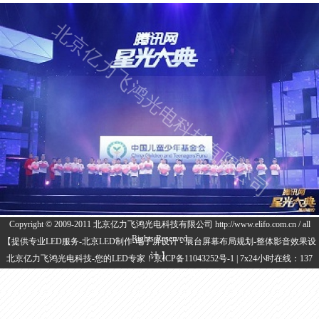
Copyright © 2009-2011 北京亿力飞鸿光电科技有限公司 http://www.elifo.com.cn / all
Rights Reserved
【提供专业LED服务-北京LED制作-电子屏设计 - 展台屏幕布局规划-整体影音效果设
计 】
北京亿力飞鸿光电科技-您的LED专家！
京ICP备11043252号-1
| 7x24小时在线：137
0107 7955,186 3320 2277 | QQ客服： 17057174 | |