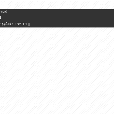
erved
】
| QQ客服： 17057174 | |