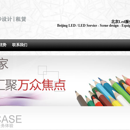
北京Led
Beijing LED / LED Service - Scene design - Equip
优势
联系我们